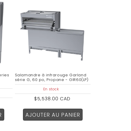
eries
Salamandre à infrarouge Garland
série G, 60 po, Propane - GIR60(LP)
En stock
Prix
$5,538.00 CAD
habituel
R
AJOUTER AU PANIER