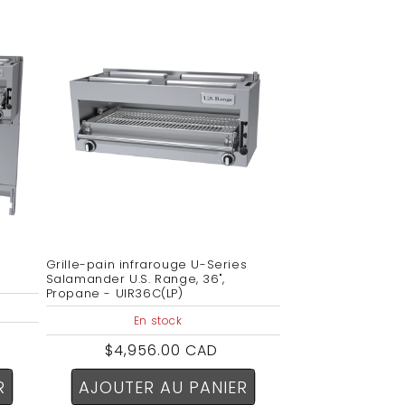
-
Grille-pain infrarouge U-Series
Salamander U.S. Range, 36",
Propane - UIR36C(LP)
En stock
Prix
$4,956.00 CAD
habituel
R
AJOUTER AU PANIER