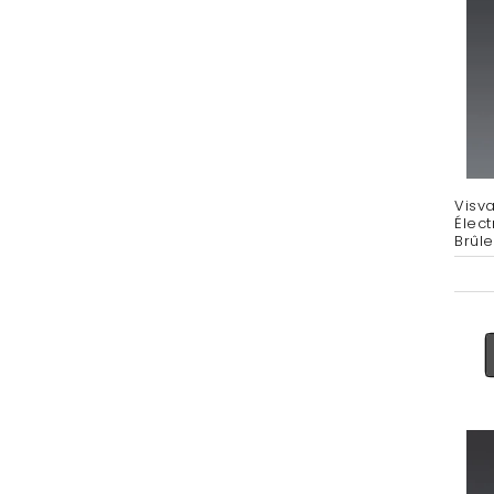
Visv
Élect
Brûl