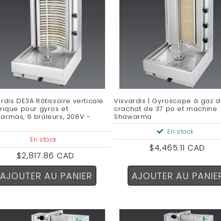
rdis DE3A Rôtissoire verticale
Visvardis | Gyroscope à gaz 
trique pour gyros et
crachat de 37 po et machine
armas, 6 brûleurs, 208V -
Shawarma
En stock
En stock
Prix
$4,465.11 CAD
Prix
$2,817.86 CAD
habituel
habituel
AJOUTER AU PANIER
AJOUTER AU PANIE