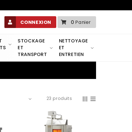
0 article
CONNEXION
0
Panier
T
STOCKAGE
NETTOYAGE
TS
ET
ET
TRANSPORT
ENTRETIEN
23 produits