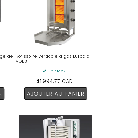
age de
Rôtissoire verticale à gaz Eurodib -
VGB3
En stock
Prix
$1,994.77 CAD
habituel
R
AJOUTER AU PANIER