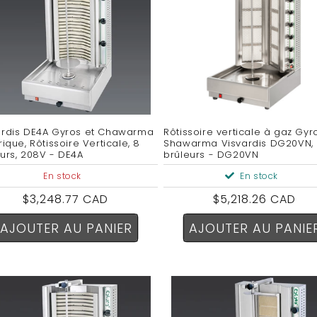
ardis DE4A Gyros et Chawarma
Rôtissoire verticale à gaz Gyr
rique, Rôtissoire Verticale, 8
Shawarma Visvardis DG20VN,
eurs, 208V - DE4A
brûleurs - DG20VN
En stock
En stock
Prix
$3,248.77 CAD
Prix
$5,218.26 CAD
habituel
habituel
AJOUTER AU PANIER
AJOUTER AU PANIE