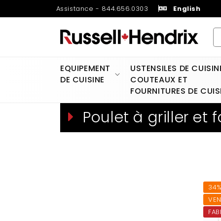
et
Assistance - 844.656.0303
English
passer
au
contenu
EQUIPEMENT
USTENSILES DE CUISIN
DE CUISINE
COUTEAUX ET
FOURNITURES DE CUIS
C
Poulet à griller et
o
l
l
34%
e
VEN
c
FAB