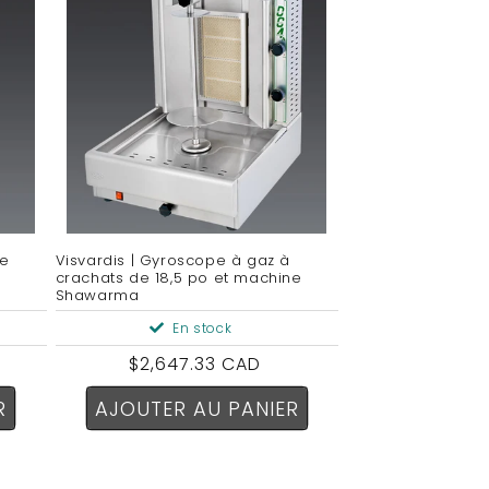
de
Visvardis | Gyroscope à gaz à
crachats de 18,5 po et machine
Shawarma
En stock
Prix
$2,647.33 CAD
habituel
R
AJOUTER AU PANIER