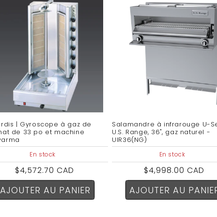
ardis | Gyroscope à gaz de
Salamandre à infrarouge U-S
hat de 33 po et machine
U.S. Range, 36", gaz naturel -
warma
UIR36(NG)
En stock
En stock
Prix
$4,572.70 CAD
Prix
$4,998.00 CAD
habituel
habituel
AJOUTER AU PANIER
AJOUTER AU PANIE