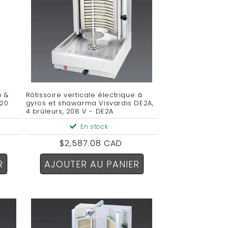
o &
Rôtissoire verticale électrique à
 20
gyros et shawarma Visvardis DE2A,
4 brûleurs, 208 V - DE2A
En stock
Prix
$2,587.08 CAD
habituel
R
AJOUTER AU PANIER