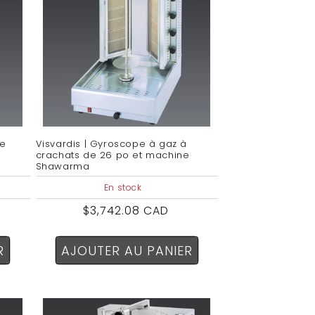
de
Visvardis | Gyroscope à gaz à
crachats de 26 po et machine
Shawarma
En stock
Prix
$3,742.08 CAD
habituel
R
AJOUTER AU PANIER