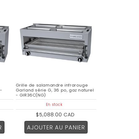
Grille de salamandre infrarouge
 -
Garland série G, 36 po, gaz naturel
- GIR36C(NG)
En stock
Prix
$5,088.00 CAD
habituel
R
AJOUTER AU PANIER