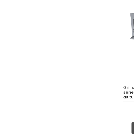
Gril
série
alti