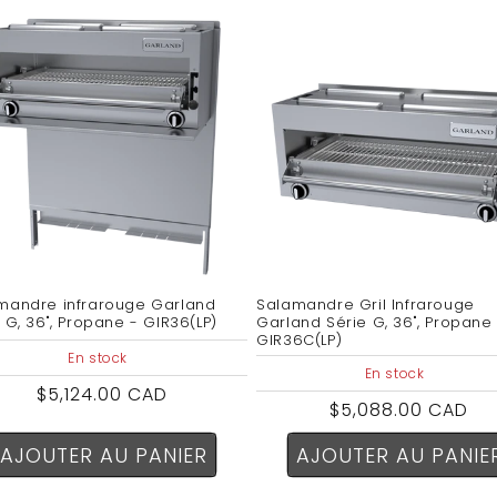
mandre infrarouge Garland
Salamandre Gril Infrarouge
 G, 36", Propane - GIR36(LP)
Garland Série G, 36", Propane
GIR36C(LP)
En stock
En stock
Prix
$5,124.00 CAD
Prix
$5,088.00 CAD
habituel
habituel
AJOUTER AU PANIER
AJOUTER AU PANIE