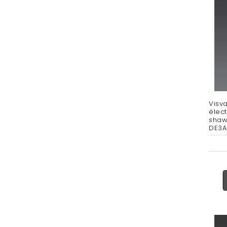
Visva
élec
shaw
DE3A