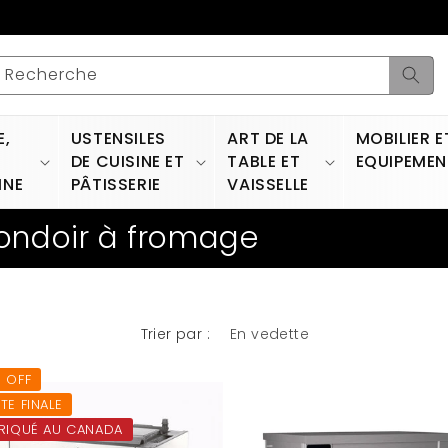
Recherche
E,
USTENSILES
ART DE LA
MOBILIER E
DE CUISINE ET
TABLE ET
EQUIPEMEN
INE
PÂTISSERIE
VAISSELLE
 fondoir à fromage
Trier par :
 OFF
TE FINALE
RIQUÉ AU CANADA