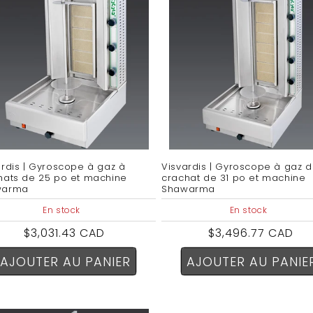
ardis | Gyroscope à gaz à
Visvardis | Gyroscope à gaz 
hats de 25 po et machine
crachat de 31 po et machine
warma
Shawarma
En stock
En stock
Prix
$3,031.43 CAD
Prix
$3,496.77 CAD
habituel
habituel
AJOUTER AU PANIER
AJOUTER AU PANIE