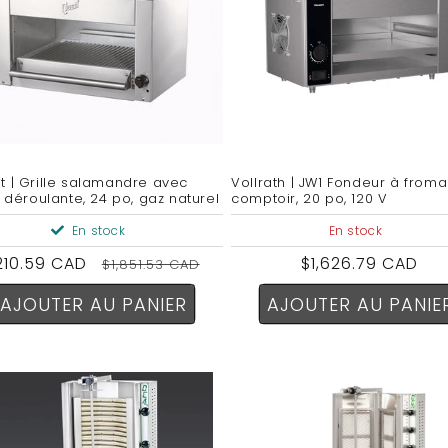
t | Grille salamandre avec
Vollrath | JW1 Fondeur à from
e déroulante, 24 po, gaz naturel
comptoir, 20 po, 120 V
En stock
En stock
x
,210.59 CAD
Prix
Prix
$1,626.79 CAD
$1,851.53 CAD
omotionnel
habituel
habituel
AJOUTER AU PANIER
AJOUTER AU PANIE