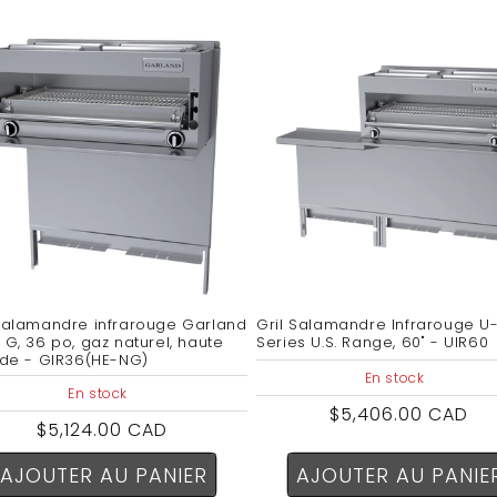
 salamandre infrarouge Garland
Gril Salamandre Infrarouge U
 G, 36 po, gaz naturel, haute
Series U.S. Range, 60" - UIR60
tude - GIR36(HE-NG)
En stock
En stock
Prix
$5,406.00 CAD
Prix
$5,124.00 CAD
habituel
habituel
AJOUTER AU PANIER
AJOUTER AU PANIE