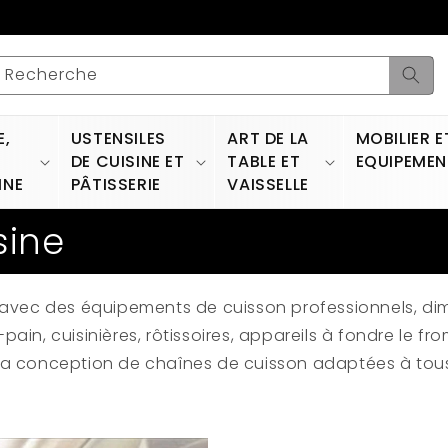
Recherche
E,
USTENSILES
ART DE LA
MOBILIER E
DE CUISINE ET
TABLE ET
EQUIPEMEN
INE
PÂTISSERIE
VAISSELLE
sine
 avec des équipements de cuisson professionnels, di
ille-pain, cuisinières, rôtissoires, appareils à fondre 
s la conception de chaînes de cuisson adaptées à tous 