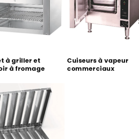
t à griller et
Cuiseurs à vapeur
oir à fromage
commerciaux