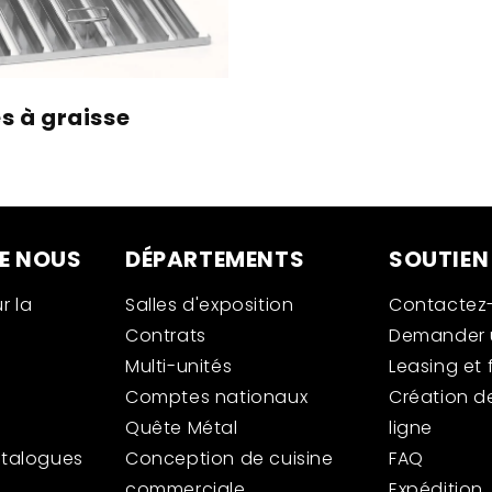
es à graisse
E NOUS
DÉPARTEMENTS
SOUTIEN
r la
Salles d'exposition
Contactez
Contrats
Demander u
Multi-unités
Leasing et
Comptes nationaux
Création d
Quête Métal
ligne
atalogues
Conception de cuisine
FAQ
commerciale
Expédition