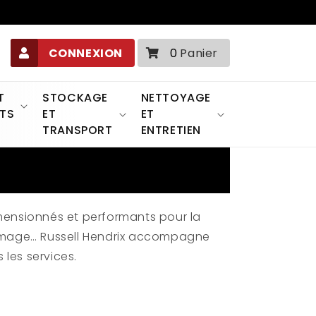
0 article
CONNEXION
0
Panier
T
STOCKAGE
NETTOYAGE
TS
ET
ET
TRANSPORT
ENTRETIEN
mensionnés et performants pour la
le fromage… Russell Hendrix accompagne
les services.