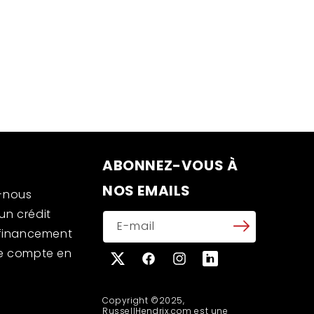
ABONNEZ-VOUS À
NOS EMAILS
-nous
n crédit
E-mail
 financement
e compte en
X
Facebook
Instagram
Translation
(Twitter)
missing:
fr.general.social.links
Copyright ©2025,
RussellHendrix.com est une