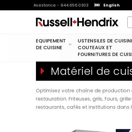
et
Assistance - 844.656.0303
English
passer
au
contenu
EQUIPEMENT
USTENSILES DE CUISIN
DE CUISINE
COUTEAUX ET
FOURNITURES DE CUIS
Matériel de cui
Optimisez votre chaîne de production
restauration. Friteuses, grils, fours, gr
restaurants, cafés et institutions dan